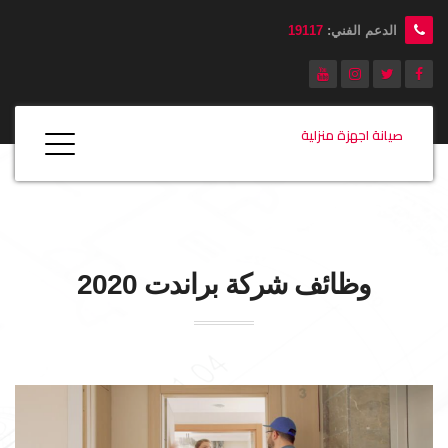
الدعم الفني:
19117
صيانة اجهزة منزلية
وظائف شركة
براندت
2020