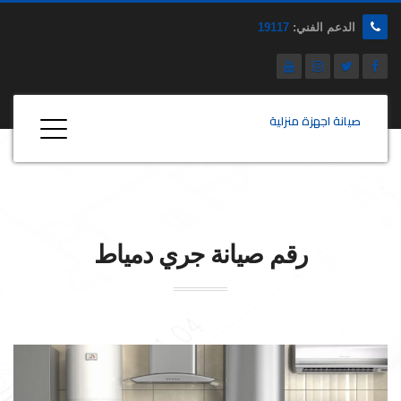
الدعم الفني:
19117
صيانة اجهزة منزلية
رقم صيانة
جري
دمياط