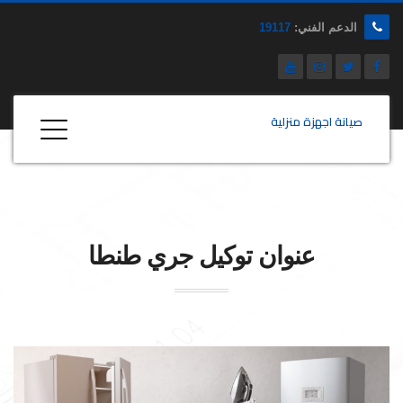
الدعم الفني:
19117
صيانة اجهزة منزلية
عنوان توكيل
جري
طنطا