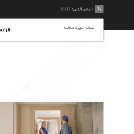
الدعم الفني:
19117
صيانة اجهزة منزلية
الرئي