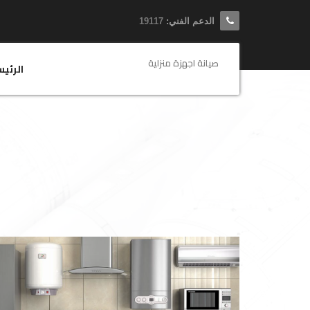
الدعم الفني:
19117
صيانة اجهزة منزلية
الرئي