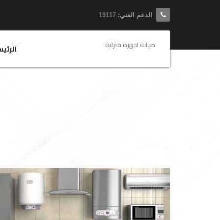
الدعم الفني:
19117
صيانة اجهزة منزلية
الرئي