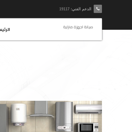
الدعم الفني:
19117
صيانة اجهزة منزلية
الرئي