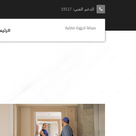
الدعم الفني:
19117
صيانة اجهزة منزلية
الرئي