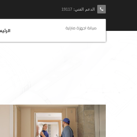
الدعم الفني:
19117
صيانة اجهزة منزلية
الرئي