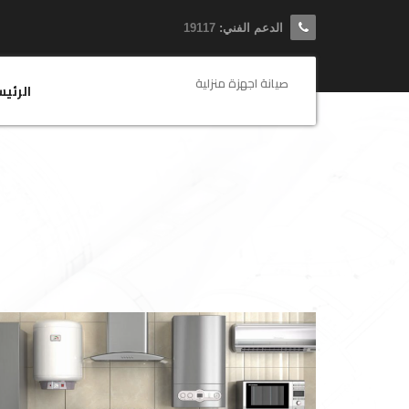
الدعم الفني:
19117
صيانة اجهزة منزلية
الرئي