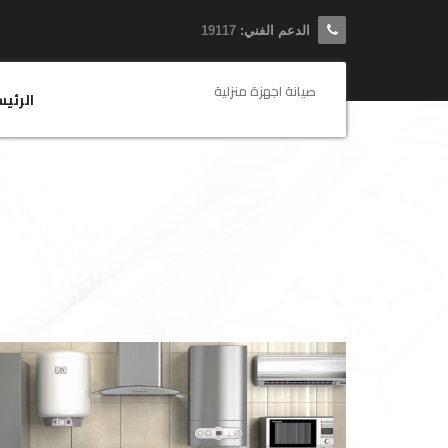
الدعم الفني:
19117
صيانة اجهزة منزلية
الرئي