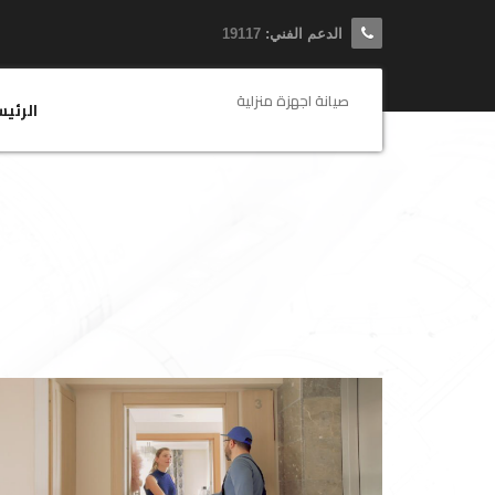
الدعم الفني:
19117
صيانة اجهزة منزلية
الرئي