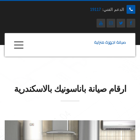
الدعم الفني:
19117
صيانة اجهزة منزلية
ارقام صيانة
باناسونيك
بالاسكندرية