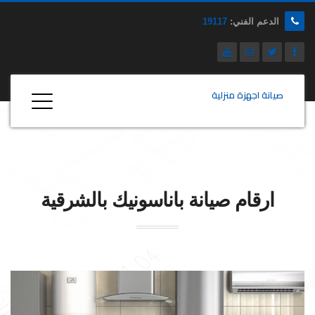
الدعم الفني:
19117
صيانة اجهزة منزلية
ارقام صيانة
باناسونيك
بالشرقية