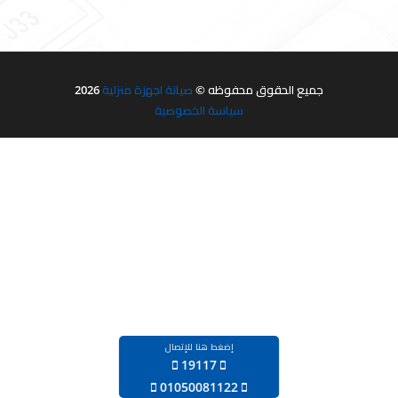
جميع الحقوق محفوظه ©
صيانة اجهزة منزلية
2026
سياسة الخصوصية
إضغط هنا للإتصال
19117
‪01050081122‬‏