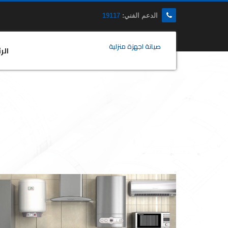
الدعم الفني:
19117
صيانة اجهزة منزلية
الر