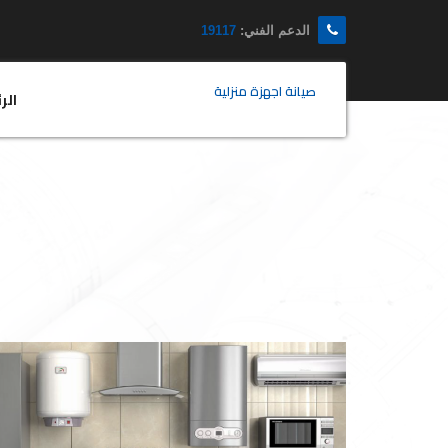
الدعم الفني:
19117
صيانة اجهزة منزلية
الر