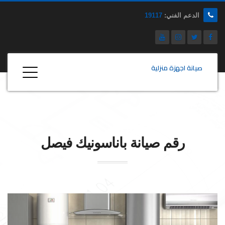
الدعم الفني:
19117
صيانة اجهزة منزلية
رقم صيانة
باناسونيك
فيصل