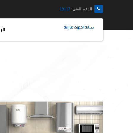
الدعم الفني:
19117
صيانة اجهزة منزلية
الر