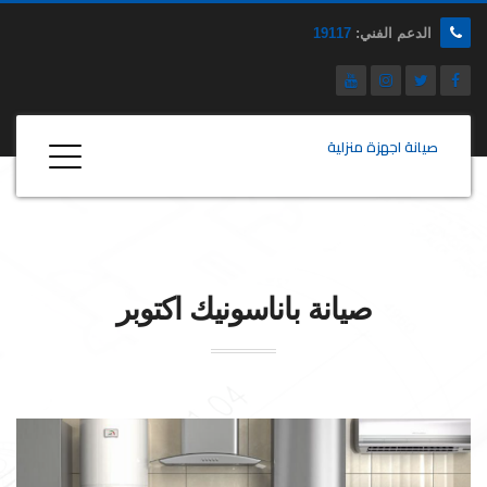
الدعم الفني:
19117
صيانة اجهزة منزلية
صيانة
باناسونيك
اكتوبر