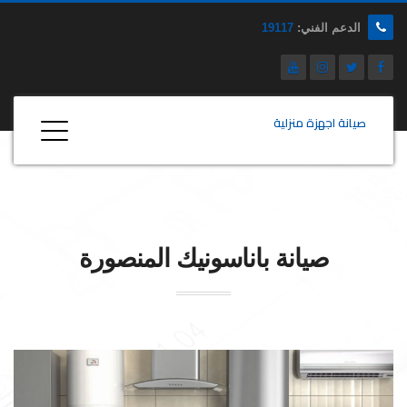
الدعم الفني:
19117
صيانة اجهزة منزلية
صيانة
باناسونيك
المنصورة