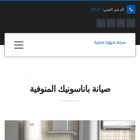
الدعم الفني:
19117
صيانة اجهزة منزلية
صيانة
باناسونيك
المنوفية