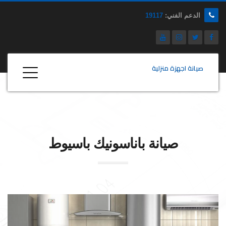
الدعم الفني:
19117
صيانة اجهزة منزلية
صيانة
باناسونيك
باسيوط