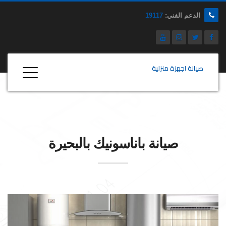
الدعم الفني:
19117
صيانة اجهزة منزلية
صيانة
باناسونيك
بالبحيرة