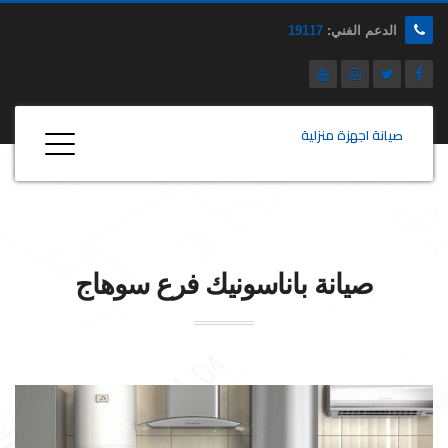
الدعم الفني:
19117
صيانة اجهزة منزلية
صيانة
باناسونيك
فرع سوهاج