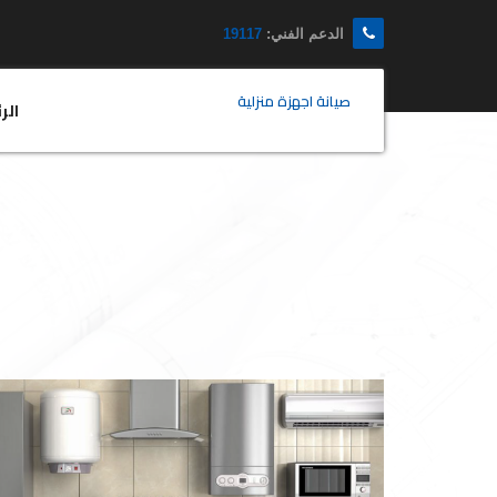
الدعم الفني:
19117
صيانة اجهزة منزلية
الر