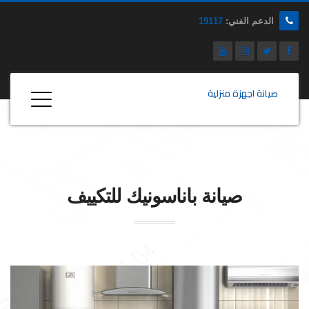
الدعم الفني:
19117
صيانة اجهزة منزلية
صيانة
باناسونيك
للتكييف