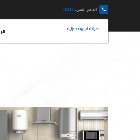
الدعم الفني:
19117
صيانة اجهزة منزلية
الر