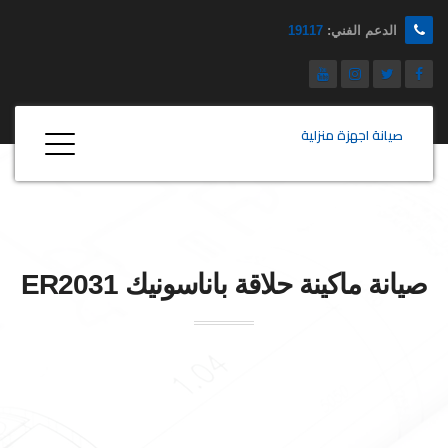
الدعم الفني:
19117
صيانة اجهزة منزلية
صيانة ماكينة حلاقة
باناسونيك
ER2031