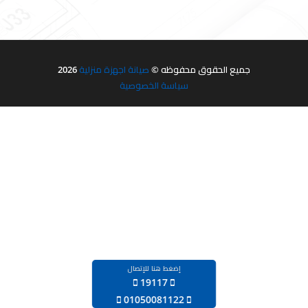
جميع الحقوق محفوظه ©
صيانة اجهزة منزلية
2026
سياسة الخصوصية
إضغط هنا للإتصال
19117
‪01050081122‬‏