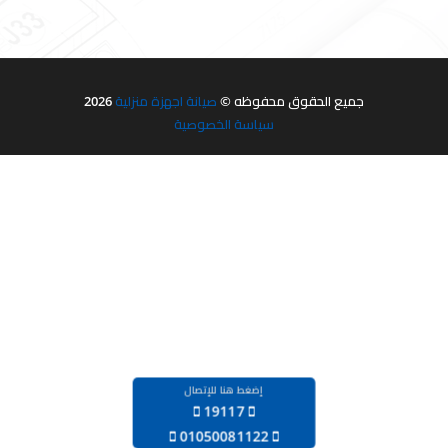
جميع الحقوق محفوظه ©
صيانة اجهزة منزلية
2026
سياسة الخصوصية
إضغط هنا للإتصال
19117
‪01050081122‬‏