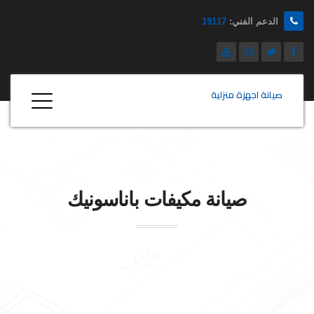
الدعم الفني:
19117
صيانة اجهزة منزلية
صيانة مكيفات
باناسونيك