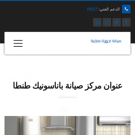
الدعم الفني:
19117
صيانة اجهزة منزلية
عنوان مركز صيانة
باناسونيك
طنطا