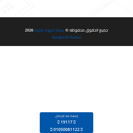
جميع الحقوق محفوظه ©
صيانة اجهزة منزلية
2026
سياسة الخصوصية
إضغط هنا للإتصال
19117
‪01050081122‬‏