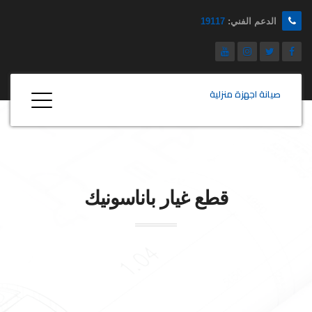
الدعم الفني:
19117
صيانة اجهزة منزلية
قطع غيار
باناسونيك