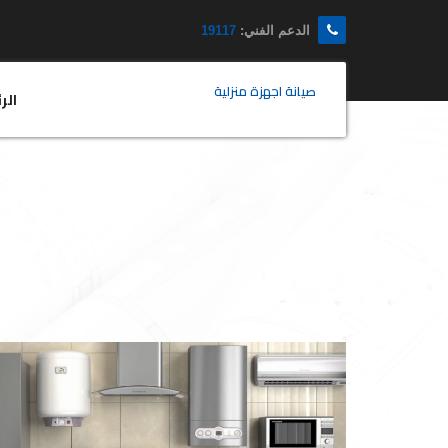
الدعم الفني:
19117
صيانة اجهزة منزلية
الر