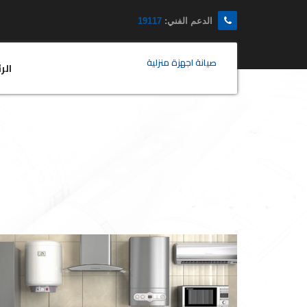
الدعم الفني:
19117
صيانة اجهزة منزلية
الر