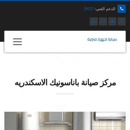
الدعم الفني:
19117
صيانة اجهزة منزلية
مركز صيانة
باناسونيك
الاسكندريه