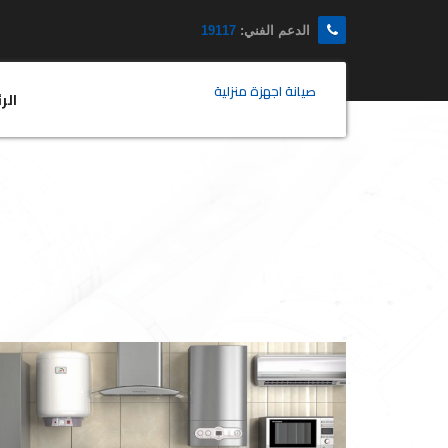
الدعم الفني:
19117
صيانة اجهزة منزلية
الر