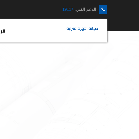
الدعم الفني:
19117
صيانة اجهزة منزلية
الر