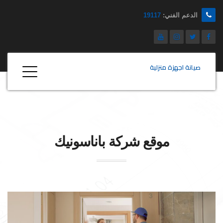
الدعم الفني:
19117
صيانة اجهزة منزلية
موقع شركة
باناسونيك