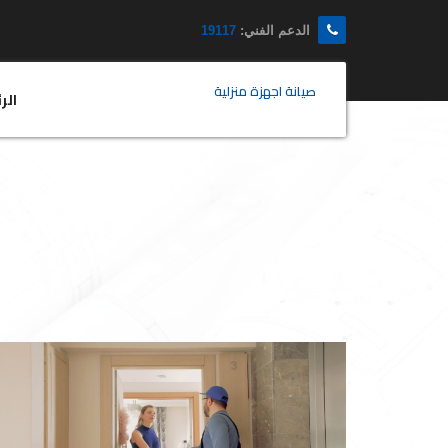
الدعم الفني:
19117
صيانة اجهزة منزلية
الر