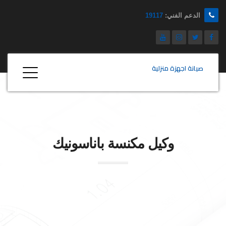
الدعم الفني:
19117
صيانة اجهزة منزلية
وكيل مكنسة
باناسونيك