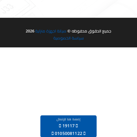
جميع الحقوق محفوظه ©
صيانة اجهزة منزلية
2026
سياسة الخصوصية
إضغط هنا للإتصال
19117
‪01050081122‬‏