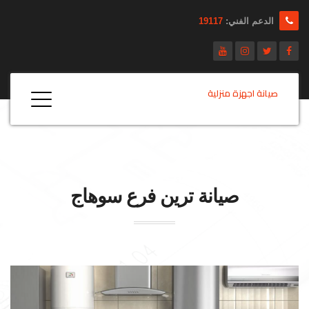
الدعم الفني:
19117
صيانة اجهزة منزلية
صيانة
ترين
فرع سوهاج