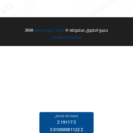
جميع الحقوق محفوظه ©
صيانة اجهزة منزلية
2026
سياسة الخصوصية
إضغط هنا للإتصال
19117
‪01050081122‬‏