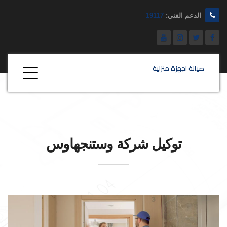
الدعم الفني:
19117
صيانة اجهزة منزلية
توكيل شركة
وستنجهاوس