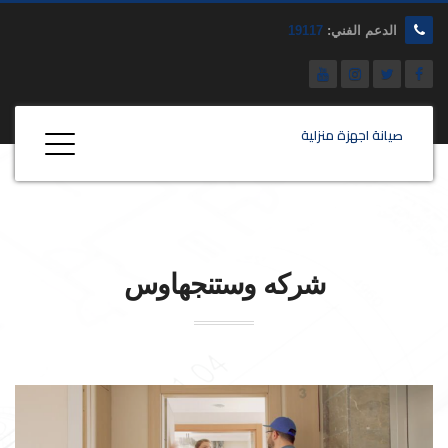
الدعم الفني:
19117
صيانة اجهزة منزلية
شركه
وستنجهاوس