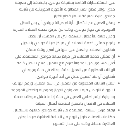
على الاستفسارات الخاصة بمنتجات جولدي، بالإضافة إلى معرفة
مدى توافر قطع الغيار المطلوبة للأجهزة الكهربائية من شركة
جولدي وايضا معرفة اسعار قطع الغيار
يمكن للعميل عبر الاتصال بأرقام صيانة جولدي أن يحل العطل
الموجود في جهاز جولدي، وذلك عن طريق خدمة العملاء المدربة
وعلى دراية بالأعطال البسيطة التي من الممكن أن تحدث
يقوم ممثلي خدمة العملاء في مراكز صيانة جولدي بتسجيل
شكاوى العملاء، والعمل على حلها في أسرع وقت ممكن
أن ممثلي خدمة العملاء في مراكز صيانة جولدي المعتمدة، على
أعلى مستوى من الود والأحترام مع العميل، ويتم تسجيل كافة
البيانات المطلوبة من العميل بدقة، وذلك في حالة وجود اي
شكاوى أو عند تسجيل عطل في أحد أجهزة جولدي.
تتمثل البيانات المطلوبة من العميل في اسم العميل، ورقم الهاتف
لسهولة التواصل فيما بعد، ونوع الجهاز وموديله والعطل الموجود
به، وايضا رقم اضافي للعميل في حالة إذا ما فشل موظف خدمة
العملاء في الاتصال بالعميل لمتابعة أعمال الصيانة
ارقام مراكز الصيانة المعتمدة من شركة جولدي جاهزة لاستقبال
مكالمات العملاء طوال اليوم من الساعة العاشرة صباحاً وحتى
العاشرة مساءً، وذلك على مدار الأسبوع