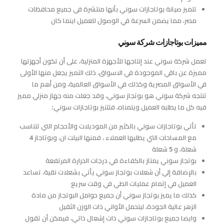
تتميز صيانة بوتاجازات سوني بأنها منتشرة في جميع محافظات
مصر، مما يضمن السرعة في الوصول للعميل اينما كان
مميزات بوتاجازات شركة سوني
تعمل شركة سوني عند إنتاجها للأجهزة المنزلية، على أن تكون أجهزتها
مميزة عن باقي الموجودة في الاسواق، ذلك التميز يجعل منها الأولى
في الأسواق المصرية وكذلك في الأسواق العالمية، ومن أهم ما
تنتجه شركة سوني هو بوتجاز سوني، وقد جعلت منه جهاز منزلي مميز
فيه كل ما يطلبه العميل ويتمناه، فتتنيز بوتاجازات سوني:
تأتي بوتاجازات سوني بالكثير من الموديلات والأحجام التي تتناسب
مع المساحات التي يطلبها العملاء ، فمنها البيلت ان، وبوتاجاز 4
شعلة، و 5 شعلة
بوتجاز سوني يمتاز بالكفاءة في درجات الحرارة المرتفعة
بالإضافة إلي أن شعلات بوتجاز سوني يأتي بشعلات نقية، تساعد
العميل في إتمام عمليات الطي في وقت سريع
كذلك ما يميز بوتجاز سوني أن جميع حوامل البوتجاز من مادة
الزهر عالية الجودة، ليتحمل الأواني ذات الوزن الثقيل
وايضا جميع بوتاجازات سوني ذات إشعال ذاتي، فيمكن أن تقول