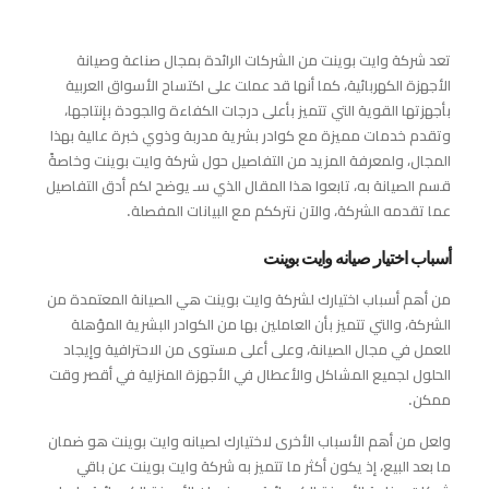
تعد شركة وايت بوينت من الشركات الرائدة بمجال صناعة وصيانة
الأجهزة الكهربائية، كما أنها قد عملت على اكتساح الأسواق العربية
بأجهزتها القوية التي تتميز بأعلى درجات الكفاءة والجودة بإنتاجها،
وتقدم خدمات مميزة مع كوادر بشرية مدربة وذوي خبرة عالية بهذا
المجال، ولمعرفة المزيد من التفاصيل حول شركة وايت بوينت وخاصةً
قسم الصيانة به، تابعوا هذا المقال الذي سـ يوضح لكم أدق التفاصيل
عما تقدمه الشركة، والآن نترككم مع البيانات المفصلة.
أسباب اختيار صيانه وايت بوينت
من أهم أسباب اختيارك لشركة وايت بوينت هي الصيانة المعتمدة من
الشركة، والتي تتميز بأن العاملين بها من الكوادر البشرية المؤهلة
للعمل في مجال الصيانة، وعلى أعلى مستوى من الاحترافية وإيجاد
الحلول لجميع المشاكل والأعطال في الأجهزة المنزلية في أقصر وقت
ممكن.
ولعل من أهم الأسباب الأخرى لاختيارك لصيانه وايت بوينت هو ضمان
ما بعد البيع، إذ يكون أكثر ما تتميز به شركة وايت بوينت عن باقي