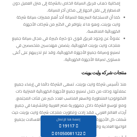
إمكانية ذهاب فريق الصيانة الخاص بالشركة إلى منزل العميل دون
الاضطرار إلى نقل الجهاز إلى مكان آخر للصيانة.
كما أن الاستجابة السريعة للصيانة أحد أهم مميزات صيانة شركة
وايت بوينت، وهو ما لا يتوافر في الكثير من شركات الأجهزة
الكهربائية المنافسة.
علاوةً عن وجود فريق قوي ذو خبرة كبيرة في مجال صيانة جميع
منتجات وايت بوينت الكهربائية، يتضمن مهندسين متخصصين في
تصنيع وصيانة جميع الأجهزة الكهربائية، وقد تم تدريبهم على أعلى
مستوى لصيانة الأجهزة الكهربائية.
منتجات شركه وايت بوينت
منذ تأسيس شركة وايت بوينت، تسعى الشركة دائما في إرضاء جميع
عملائها، وذلك من خلال تصنيع جميع الأجهزة الكهربائية المنزلية ذات
التكنولوجيا المتطورة والسعر المناسب لعدد كبير من فئات المجتمع،
ومع توسع الشركة داخل جمهورية مصر العربية وانتشارها في جميع
أرجاء العالم العربي، فقد زادت وتطورت منتجات شركة وايت بوينت حيث
شملت كل الأجهزة المنزلية من شفاطات، بوتاجازات، الغسالات بجميع
إضغط هنا للإتصال
19117
انواعها العاديه والاوتوماتيك والنصف اتوماتيك.
‪01050081122‬‏