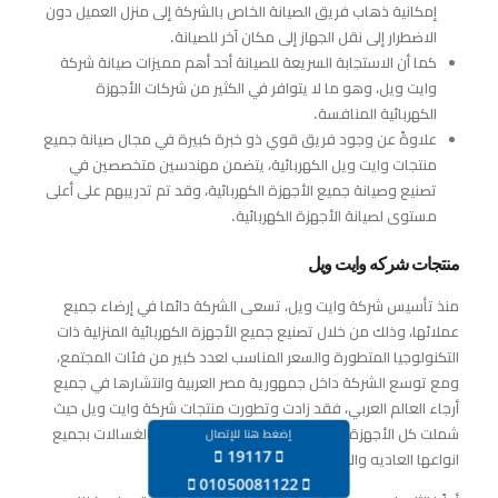
إمكانية ذهاب فريق الصيانة الخاص بالشركة إلى منزل العميل دون
الاضطرار إلى نقل الجهاز إلى مكان آخر للصيانة.
كما أن الاستجابة السريعة للصيانة أحد أهم مميزات صيانة شركة
وايت ويل، وهو ما لا يتوافر في الكثير من شركات الأجهزة
الكهربائية المنافسة.
علاوةً عن وجود فريق قوي ذو خبرة كبيرة في مجال صيانة جميع
منتجات وايت ويل الكهربائية، يتضمن مهندسين متخصصين في
تصنيع وصيانة جميع الأجهزة الكهربائية، وقد تم تدريبهم على أعلى
مستوى لصيانة الأجهزة الكهربائية.
منتجات شركه وايت ويل
منذ تأسيس شركة وايت ويل، تسعى الشركة دائما في إرضاء جميع
عملائها، وذلك من خلال تصنيع جميع الأجهزة الكهربائية المنزلية ذات
التكنولوجيا المتطورة والسعر المناسب لعدد كبير من فئات المجتمع،
ومع توسع الشركة داخل جمهورية مصر العربية وانتشارها في جميع
أرجاء العالم العربي، فقد زادت وتطورت منتجات شركة وايت ويل حيث
شملت كل الأجهزة المنزلية من شفاطات، بوتاجازات، الغسالات بجميع
إضغط هنا للإتصال
19117
انواعها العاديه والاوتوماتيك والنصف اتوماتيك.
‪01050081122‬‏