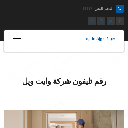
الدعم الفني:
19117
صيانة اجهزة منزلية
رقم تليفون شركة
وايت ويل